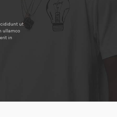
adipisicing elit, sed
ncididunt ut
Ut enim ad minim veniam, quis nostrud exer
on ullamco
commodo consequat. Duis aute irure dolor i
rit in
eu fugiat nulla pariatur. Lorem ipsum dolor
eiusmod tempor incididunt ut labore et do
Nasir Uddin
- CEO BDevs