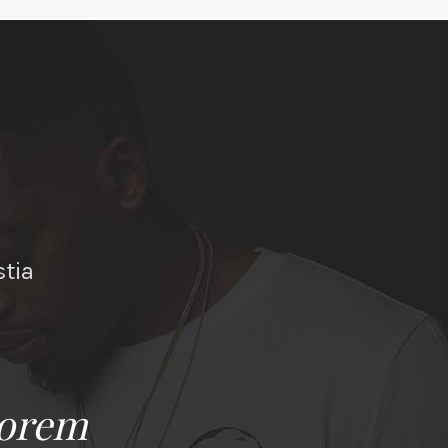
stia
Lorem
Lorem ipsum dolor 