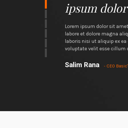
ipsum dolor 
iusmod tempor incididunt ut
Lorem ipsum dolor sit amet,
trud exercitation ullamco
labore et dolore magna ali
or in reprehenderit in
laboris nisi ut aliquip ex 
voluptate velit esse cillum 
Salim Rana
- CEO Basi