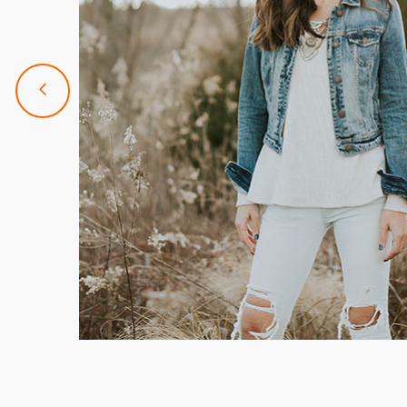
 adipi
usmod
im veniam,
modo
esse cillum